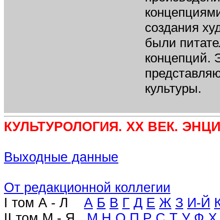
концепциями
создания ху
были питате
концепций. 
представляю
культуры.
К
УЛЬТУРОЛОГИЯ
. XX
ВЕК
. Э
НЦИ
Выходные данные
От редакционной коллегии
I том А - Л
А
Б
В
Г
Д
Е
Ж
З
И-Й
II том М - Я
М
Н
О
П
Р
С
Т
У
Ф
Х