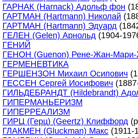
ГАРНАК (Harnack) Адольф фон
(1
ГАРТМАН (Hartmann) Николай
(18
ГАРТМАН (Hartmann) Эдуард
(184
ГЕЛЕН (Gelen) Арнольд
(1904-197
ГЕНИЙ
ГЕНОН (Guenon) Рене-Жан-Мари
ГЕРМЕНЕВТИКА
ГЕРШЕНЗОН Михаил Осипович
(1
ГЕССЕН Сергей Иосифович
(1887
ГИЛЬДЕБРАНДТ (Hildebrandt) Ад
ГИПЕРМАНЬЕРИЗМ
ГИПЕРРЕАЛИЗМ
ГИРЦ (Герц) (Geertz) Клиффорд
(р
ГЛАКМЕН (Gluckman) Макс
(1911-