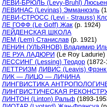
ЛЕВИ-БРЮЛЬ (Levy-Bruhl) Люсьен
ЛЕВИНАС (Levinas) Эмманюэль
(1
ЛЕВИ-СТРОСС (Levi - Strauss) Кл
ЛЕ ГОФФ (Le Goff) Жак
(р. 1924)
ЛЕЙДЕНСКАЯ ШКОЛА
ЛЕМ (Lem) Станислав
(р. 1921)
ЛЕНИН (УЛЬЯНОВ) Владимир Ил
ЛЕ РУА ЛАДЮРИ
(Le Roy Ladurie)
ЛЕССИНГ (Lessing) Теодор
(1872-
ЛЕТТРИЗМ
ЛИВИС (Leavis) Фрэн
ЛИК — ЛИЦО — ЛИЧИНА
ЛИНГВИСТИКА АНТРОПОЛОГИЧ
ЛИНГВИСТИЧЕСКАЯ РЕКОНСТР
ЛИНТОН (Linton) Ральф
(1893-195
ЛИОТАР (Lyotard) Жан-Франсуа
(р