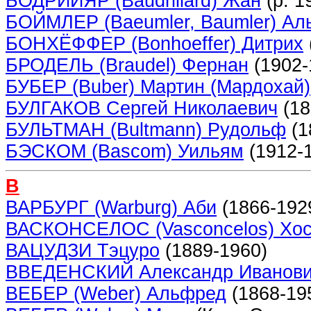
БОДРИЙЯР (Baudrillard) Жан
(p. 1
БОЙМЛЕР (Baeumler, Baumler) Ал
БОНХЁФФЕР (Bonhoeffer) Дитрих
БРОДЕЛЬ (Braudel) Фернан
(1902-
БУБЕР (Buber) Мартин (Мардохай)
БУЛГАКОВ Сергей Николаевич
(18
БУЛЬТМАН (Bultmann) Рудольф
(1
БЭСКОМ (Bascom) Уильям
(1912-
В
ВАРБУРГ (Warburg) Аби
(1866-192
ВАСКОНСЕЛОС (Vasconcelos) Xo
ВАЦУДЗИ Тэцуро
(1889-1960)
ВВЕДЕНСКИЙ Александр Иванов
ВЕБЕР (Weber) Альфред
(1868-19