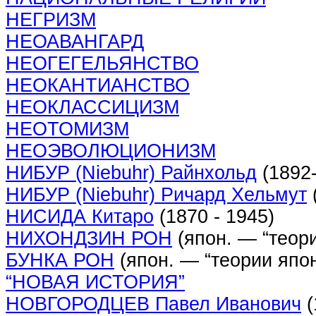
НЕГРИЗМ
НЕОАВАНГАРД
НЕОГЕГЕЛЬЯНСТВО
НЕОКАНТИАНСТВО
НЕОКЛАССИЦИЗМ
НЕОТОМИЗМ
НЕОЭВОЛЮЦИОНИЗМ
НИБУР (Niebuhr) Райнхольд
(1892
НИБУР (Niebuhr) Ричард Хельмут
НИСИДА Китаро
(1870 - 1945)
НИХОНДЗИН РОН
(япон. — “теор
БУНКА РОН
(япон. — “теории япон
“НОВАЯ ИСТОРИЯ”
НОВГОРОДЦЕВ Павел Иванович
(