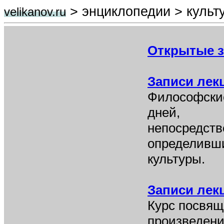
> энциклопедии > культ
velikanov.ru
Открытые з
Записи лек
Философские
дней,
непосредств
определивш
культуры.
Записи лек
Курс посвящ
произведени