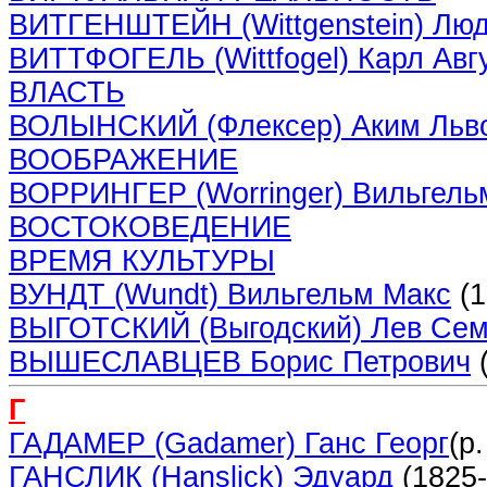
ВИТГЕНШТЕЙН (Wittgenstein) Люд
ВИТТФОГЕЛЬ (Wittfogel) Карл Авг
ВЛАСТЬ
ВОЛЫНСКИЙ (Флексер) Аким Льв
ВООБРАЖЕНИЕ
ВОРРИНГЕР (Worringer) Вильгель
ВОСТОКОВЕДЕНИЕ
ВРЕМЯ КУЛЬТУРЫ
ВУНДТ (W
u
ndt) Вильгельм Макс
(1
ВЫГОТСКИЙ (Выгодский) Лев Сем
ВЫШЕСЛАВЦЕВ Борис Петрович
(
Г
ГАДАМЕР (Gadamer) Ганс Георг
(р
ГАНСЛИК (Hanslick) Эдуард
(1825-