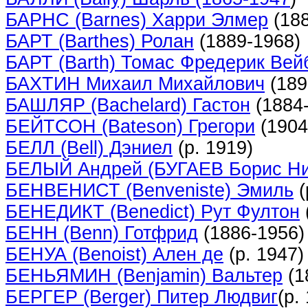
БАРНС (Barnes) Харри Элмер
(188
БАРТ (Barthes) Ролан
(1889-1968)
БАРТ (Barth) Томас Фредерик Вей
БАХТИН Михаил Михайлович
(189
БАШЛЯР (Bachelard) Гастон
(1884
БЕЙТСОН (Bateson) Грегори
(1904
БЕЛЛ (Bell) Дэниел
(р. 1919)
БЕЛЫЙ Андрей (БУГАЕВ Борис Ни
БЕНВЕНИСТ (Benveniste) Эмиль
(
БЕНЕДИКТ (Benedict) Рут Фултон
БЕНН (Benn) Готфрид
(1886-1956)
БЕНУА (Benoist) Ален де
(р. 1947)
БЕНЬЯМИН (Benjamin) Вальтер
(1
БЕРГЕР (Berger) Питер Людвиг
(р.