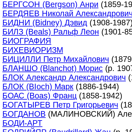
БЕРГСОН (Bergson) Анри
(1859-19
БЕРДЯЕВ Николай Александрови
БИДНИ (Bidney) Дэвид
(1908-1987
БИЛЗ (Beals) Ральф Леон
(1901-85
БИОГРАФИЯ
БИХЕВИОРИЗМ
БИЦИЛЛИ Петр Михайлович
(1879
БЛАНШО (Blanchot) Морис
(р. 190
БЛОК Александр Александрович
(
БЛОК (BIoch) Марк
(1886-1944)
БОАС (Boas) Франц
(1858-1942)
БОГАТЫРЕВ Петр Григорьевич
(18
БОГДАНОВ
(МАЛИНОВСКИЙ) Алекс
БОДИ-АРТ