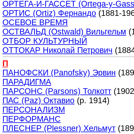
ОРТЕГА-И-ГАССЕТ (Ortega-y-Gass
ОРТИС (Ortiz) Фернандо
(1881-196
ОСЕВОЕ ВРЕМЯ
ОСТВАЛЬД (Ostwald) Вильгельм
(
ОТБОР КУЛЬТУРНЫЙ
ОТТОКАР Николай Петрович
(1884
П
ПАНОФСКИ (Panofsky) Эрвин
(189
ПАРАДИГМА
ПАРСОНС (Parsons) Толкотт
(1902
ПАС (Paz) Октавио
(р. 1914)
ПЕРСОНАЛИЗМ
ПЕРФОРМАНС
ПЛЕСНЕР (Plessner) Хельмут
(189