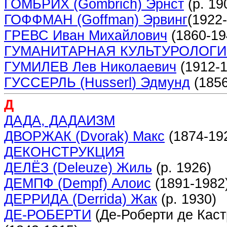
ГОМБРИХ (Gombrich) Эрнст
(р. 19
ГОФФМАН (Goffman) Эрвинг
(1922
ГРЕВС Иван Михайлович
(1860-19
ГУМАНИТАРНАЯ КУЛЬТУРОЛОГ
ГУМИЛЕВ Лев Николаевич
(1912-1
ГУССЕРЛЬ (Husser
l
) Эдмунд
(1856
Д
ДАДА, ДАДАИЗМ
ДВОРЖАК (Dvorak) Макс
(1874-19
ДЕКОНСТРУКЦИЯ
ДЕЛЁЗ (Deleuze) Жиль
(р. 1926)
ДЕМПФ (Dеmpf) Алоис
(1891-1982
ДЕРРИДА (Derrida) Жак
(р. 1930)
ДЕ-РОБЕРТИ
(Де-Роберти де Каст