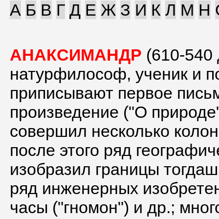
А
Б
В
Г
Д
Е
Ж
З
И
К
Л
М
Н
АНАКСИМАНДР
(610-540 
натурфилософ, ученик и п
приписывают первое пись
произведение ("О природе"
совершил несколько колон
после этого ряд географич
изобразил границы тогдашн
ряд инженерных изобретен
часы ("гномон") и др.; мн