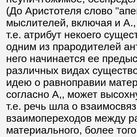
(До Аристотеля слово "апе
мыслителей, включая и А.,
т.е. атрибут некоего сущес
одним из прародителей ант
него начинается ее предыс
различных видах существо
идею о равноправии матер
согласно А,, может высохну
т.е. речь шла о взаимосвя
взаимопереходов между р
материального, более того