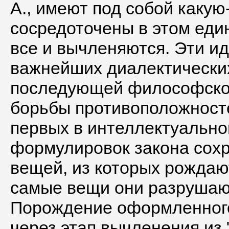
А., имеют под собой какую
сосредоточены в этом един
все и вычленяются. Эти ид
важнейших диалектически
последующей философской
борьбы противоположносте
первых в интеллектуально
формулировок закона сохр
вещей, из которых рождают
самые вещи они разрушают
Порождение оформленного
через этап вычленения из