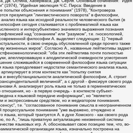
а, Дж. Остина, Хабермаса, Дж. Серля. Основные сочинения: "Идея
" (1974), "Идейная эволюция Ч.С. Пирса: Введение в
ые попытки объяснения и понимания" (1978), "Контроверза
ется презумпция "лингвистического поворота" в философии,
анализ языка как исходной реальности человеческого бытия (в
"философия сегодня сталкивается с проблематикой языка как
мысленного и интерсубъективно значимого выражения познания
рефлексией над "сознанием" или "разумом", т.е. гносеологией,
ов современной философии А. выделяет следующие: 1) "первый
кстуальности, в свою очередь обусловленной среди прочего также
нову жизненных миров". Согласно А., названные лейтмотивы задают
стфеноменологической: "оба эти лейтмотива почти полностью
уки, апеллировавшую к аподиктической очевидности усмотрения
решение сложившейся в современной философии языка ситуации
и языка преодолевает недостатки семантического анализа языка,
ртикулирует в этом контексте как "попытку снятия
 и внесубстанциальности аналитической философии, А. строит
рансцендентальной величиной", а с другой - фиксируя своего рода
ановки А. анализирует роль языка не только в герменевтических
тношения, но - в первую очередь - в контексте субъект-
сведена к языковой передаче информации", но "является
ии и экспрессивным средством, но и медиатором понимания.
сенсус", т.е. "согласованное понимание смысла в неограниченном
ой процессуальное понимание "уже выражено, отчуждено и
 языка, который трактуется А. в духе Хомского - как своего рода
бою, по А., "лишь приватную актуализацию неизменной системы
честве языковых игр. А. обосновывает свою позицию тем, что, во-
рамматической организации языка, изначально построена на