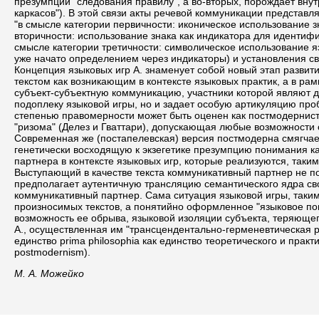
презумпции "следования правилу", а во-вторых, порождает вну
каркасов"). В этой связи акты речевой коммуникации представл
"в смысле категории первичности: иконическое использование з
вторичности: использование знака как индикатора для идентиф
смысле категории третичности: символическое использование яз
уже начато определением через индикаторы) и установления с
Концепция языковых игр А. знаменует собой новый этап разви
текстом как возникающим в контексте языковых практик, а в ра
субъект-субъектную коммуникацию, участники которой являют др
подоплеку языковой игры, но и задает особую артикуляцию про
степенью правомерности может быть оценен как постмодернистс
"ризома" (Делез и Гваттари), допускающая любые возможности 
Современная же (постапелевская) версия постмодерна смягчае
генетически восходящую к экзегетике презумпцию понимания к
партнера в контексте языковых игр, которые реализуются, так
Выступающий в качестве текста коммуникативный партнер не п
предполагает аутентичную трансляцию семантического ядра свое
коммуникативный партнер. Сама ситуация языковой игры, таки
произносимых текстов, а понятийно оформленное "языковое п
возможность ее обрыва, языковой изоляции субъекта, теряющег
А., осуществленная им "трансцендентально-герменевтическая
единство prima philosophia как единство теоретического и прак
postmodernism).
М. А. Можейко