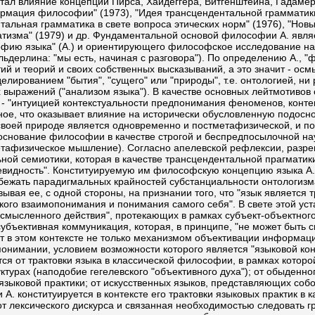
тал влияние концепций Пирса, Хайдеггера, Витгенштейна, Гадамер
формация философии" (1973), "Идея трансцендентальной грамматики
тальная грамматика в свете вопроса этических норм" (1976), "Нов
атизма" (1979) и др. Фундаментальной основой философии А. явля
софию языка" (А.) и ориентирующего философское исследование на 
льдерлина: "мы есть, начиная с разговора"). По определению А., 
й и теорий и своих собственных высказываний, а это значит - ос
ированием "бытия", "сущего" или "природы", т.е. онтологией, ни 
х выражений ("анализом языка"). В качестве основных лейтмотив
 - "интуицией контекстуальности предпонимания феноменов, конте
йное, что оказывает влияние на исторически обусловленную подос
воей природе является одновременно и постметафизической, и по
основание философии в качестве строгой и беспредпосылочной на
тметафизическое мышление). Согласно апелевской рефлексии, раз
ной семиотики, которая в качестве трансцендентальной прагматик
видность". Конституируемую им философскую концепцию языка А. а
ежать парадигмальных крайностей субстанциальности онтологизма
вая ее, с одной стороны, на признании того, что "язык является т
ского взаимопонимания и понимания самого себя". В свете этой уст
мысленного действия", протекающих в рамках субъект-объектного о
субъективная коммуникация, которая, в принципе, "не может быть 
т в этом контексте не только механизмом объективации информац
понимании, условием возможности которого является "языковой кон
тся от трактовки языка в классической философии, в рамках котор
турах (наподобие гегелевского "объективного духа"); от обыденного
 языковой практики; от искусственных языков, представляющих со
 конституируется в контексте его трактовки языковых практик в ка
от лексического дискурса и связанная необходимостью следовать г