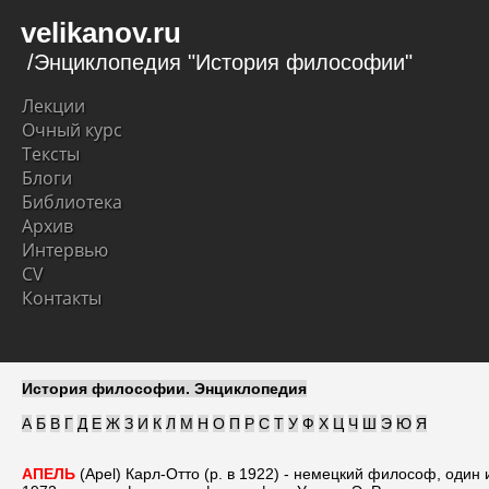
velikanov.ru
/Энциклопедия "История философии"
Лекции
Очный курс
Тексты
Блоги
Библиотека
Архив
Интервью
CV
Контакты
История философии. Энциклопедия
А
Б
В
Г
Д
Е
Ж
З
И
К
Л
М
Н
О
П
Р
С
Т
У
Ф
Х
Ц
Ч
Ш
Э
Ю
Я
АПЕЛЬ
(Apel) Карл-Отто (р. в 1922) - немецкий философ, оди