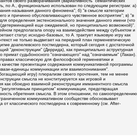
антов своего разворачивания (вариативность "семантических
ыть, по А., функционально использован по следующим регистрам: а)
ивания-называния данного феномена"; б) "в смысле категории
го и причинно обусловливающего чувственное восприятие"; в) "в
, для определения экстенсионального значения данного имени (что
я (детерминацией еще ожидаемой, но принципиально возможной)".
тейном предполагала опору на взаимодействие между субъектом и
тают статус исходно-базовых, то А. трактует языковую игру как
онтекст не только выдвигает на передний план герменевтическую
игме доапелевского постмодерна, который сегодня с достаточной
щий "деконструкции" (Деррида), как принципиально аструктурная
ло примат судьбоносного "означающего" над "означаемым" (Лакан).
 правах классическую для философской герменевтики и
 в качестве презентации содержания коммуникативной программы
е квази-единицы коммуникации или взаимопонимания".
богащающий игру) плюрализм своего прочтения, тем не менее
нструкции смысла не конституируется как игровой и
ния как обоюдно взаимной реконструкции имманентного смысла
 "регулятивным принципом" коммуникации, предотвращая
можность обретения смысла. В этом отношении, по самоопределению
ограниченном коммуникативном сообществе обосновывает
а от классического постмодерна к современному (см. After-