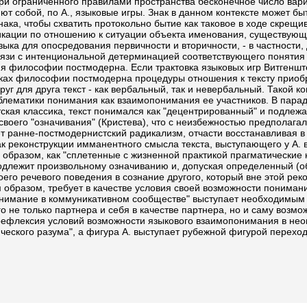
три ограниченного правилами пространства бесконечное число вари
яют собой, по А., языковые игры. Знак в данном контексте может б
нака, чтобы схватить протокольно бытие как таковое в ходе скрещ
икации по отношению к ситуации объекта именования, существующе
ыка для опосредования первичности и вторичности, - в частности
вязи с интенциональной детерминацией соответствующего поняти
тия философии постмодерна. Если трактовка языковых игр Витгенш
мках философии постмодерна процедуры отношения к тексту приобре
уг для друга текст - как вербальный, так и невербальный. Такой к
блематики понимания как взаимопонимания ее участников. В парад
кая классика, текст понимался как "децентрированный" и подлежа
своего "означивания" (Кристева), что с неизбежностью предполага
т ранне-постмодернистский радикализм, отчасти восстанавливая в
ак реконструкции имманентного смысла текста, выступающего у А.
им образом, как "сплетенные с жизненной практикой прагматически
одлежит произвольному означиванию и, допуская определенный (о
го речевого поведения в сознание другого, который вне этой реко
м образом, требует в качестве условия своей возможности понима
онимание в коммуникативном сообществе" выступает необходимым
о не только партнера и себя в качестве партнера, но и саму воз
 рефлексия условий возможности языкового взаимопонимания в не
тического разума", а фигура А. выступает рубежной фигурой переход