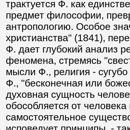
трактуется Ф. как единст
предмет философии, пре
антропологию. Особое зна
христианства" (1841), пер
Ф. дает глубокий анализ р
феномена, стремясь "свест
мысли Ф., религия - сугуб
Ф., "бесконечная или бож
духовная сущность человек
обособляется от человека 
самостоятельное существо"
исповедует принципы, - та