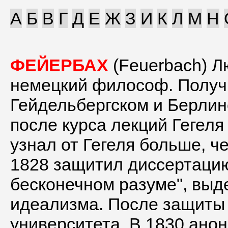
А
Б
В
Г
Д
Е
Ж
З
И
К
Л
М
Н
ФЕЙЕРБАХ
(Feuerbach) Лю
немецкий философ. Получ
Гейдельбергском и Берлин
после курса лекций Гегеля 
узнал от Гегеля больше, ч
1828 защитил диссертаци
бесконечном разуме", выд
идеализма. После защиты 
университета. В 1830 ано