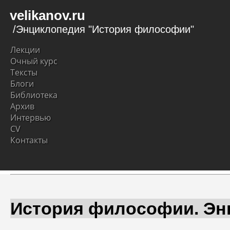
velikanov.ru
/Энциклопедия "История философии"
Лекции
Очный курс
Тексты
Блоги
Библиотека
Архив
Интервью
CV
Контакты
История философии. Эн