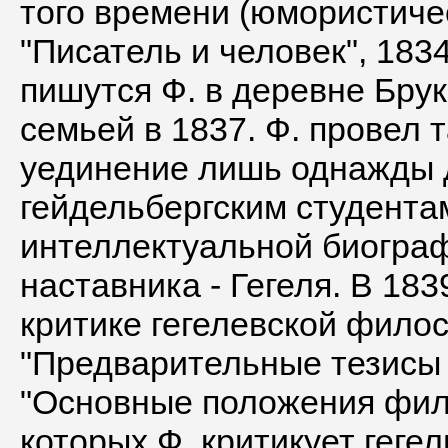
того времени (юмористич
"Писатель и человек", 18
пишутся Ф. в деревне Брук
семьей в 1837. Ф. провел т
уединение лишь однажды 
гейдельбергским студента
интеллектуальной биограф
наставника - Гегеля. В 18
критике гегелевской филос
"Предварительные тезисы 
"Основные положения фило
которых Ф. критикует геге