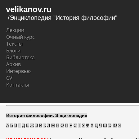
velikanov.ru
/Энциклопедия "История философии"
Лекции
Очный курс
Тексты
Блоги
Библиотека
Архив
Интервью
CV
Контакты
История философии. Энциклопедия
А
Б
В
Г
Д
Е
Ж
З
И
К
Л
М
Н
О
П
Р
С
Т
У
Ф
Х
Ц
Ч
Ш
Э
Ю
Я