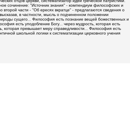
еческих отцов церкви, систематизатор идей греческой патристики.
ное сочинение: "Источник знания" - компендиум философских и
Во второй части - "Об ересях вкратце" - предлагаются сведения о
 высказав, в частности, мысль о подчиненном положении
природы сущего... Философия есть познание вещей божественных и
ософия есть уподобление Богу... через мудрость, которая есть
ть, которая превышает меру справедливости... Философия есть
античной школьной логики к систематизации церковного учения