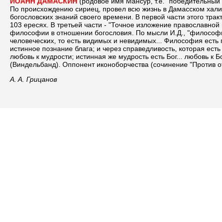
ИОАНН ДАМАСКИН
(родовое имя Мансур, т.е. "победительный")
По происхождению сириец, провел всю жизнь в Дамасском халиф
богословских знаний своего времени. В первой части этого трак
103 ересях. В третьей части - "Точное изложение православной
философии в отношении богословия. По мысли И.Д., "философия
человеческих, то есть видимых и невидимых... Философия есть п
истинное познание блага; и через справедливость, которая ес
любовь к мудрости; истинная же мудрость есть Бог... любовь к
(Виндельбанд). Оппонент иконоборчества (сочинение "Против о
A. A. Грицанов