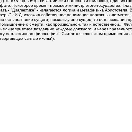
 (ок. 675 - до 750) - византийский богослов и философ, один из гр
ате. Некоторое время - премьер-министр этого государства. Глав
тата - "Диалектике" - излагаются логика и метафизика Аристотеля. 
 веры" - И.Д. изложил собственное понимание церковных догматов,
 есть познание сущего, поскольку оно сущее, то есть познание 
омышление о смерти, как произвольной, так и естественной... Фил
ть нелицеприятное воздаяние каждому должного; и через праведнос
 Богу есть истинная философия". Считается классиком применения 
твергающих святые иконы").