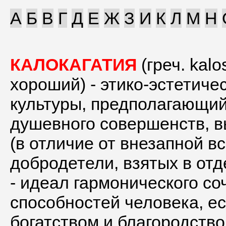
А
Б
В
Г
Д
Е
Ж
З
И
К
Л
М
Н
КАЛОКАГАТИЯ
(греч. kalo
хороший) - этико-эстетиче
культуры, предполагающий
душевного совершенств, 
(в отличие от внезапной в
добродетели, взятых в от
- идеал гармонического с
способностей человека, е
богатством и благородством