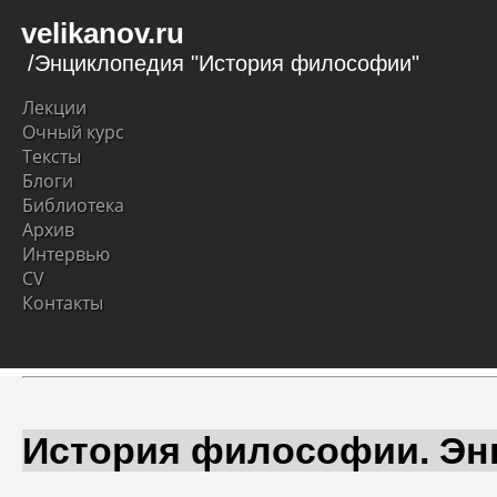
velikanov.ru
/Энциклопедия "История философии"
Лекции
Очный курс
Тексты
Блоги
Библиотека
Архив
Интервью
CV
Контакты
История философии. Эн