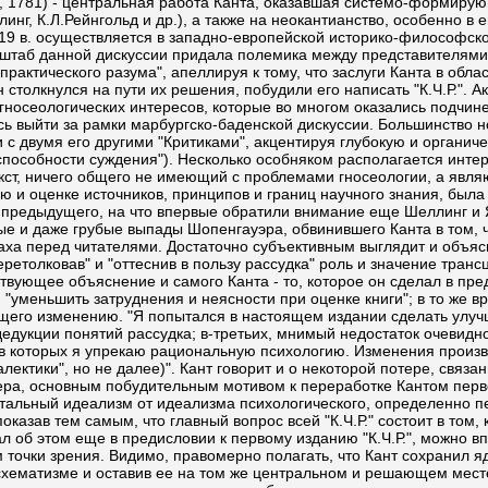
являющийся попыткой разработать основы метафизики в качестве фундаментальной онтологии. "К.Ч.Р.", посвященная определению и оценке источников, принципов и границ научного знания, была опубликована Кантом в двух изданиях - 1781 и 1787, причем, издание 1787 в текстуальном плане существенно отличалось от предыдущего, на что впервые обратили внимание еще Шеллинг и Якоби. По этому поводу в истории философии зафиксировано несколько различных объяснений, - в частности, ложные, нелепые и даже грубые выпады Шопенгауэра, обвинившего Канта в том, что во втором издании тот скрыл и затемнил свои прежние основные убеждения, исказив собственное произведение из страха перед читателями. Достаточно субъективным выглядит и объяснение Хайдеггера, посчитавшего, что во втором издании Кант отступил от сделанного им в первой версии "К.Ч.Р." открытия, "перетолковав" и "оттеснив в пользу рассудка" роль и значение трансцендентального воображения, преподав в результате совершенно по-новому трансцендентальную дедукцию. Существует соответствующее объяснение и самого Канта - то, которое он сделал в предисловии ко второму изданию "К.Ч.Р". Философ утверждал, что во втором издании воспользовался случаем, чтобы по возможности "уменьшить затруднения и неясности при оценке книги"; в то же время в самих положениях и доказательствах, а также в форме и обстоятельности плана сочинения он не нашел ничего подлежащего изменению. "Я попытался в настоящем издании сделать улучшения, которые должны устранить, во-первых, недоразумения в эстетике, особенно в понятии времени; во-вторых, неясности в дедукции понятий рассудка; в-третьих, мнимый недостаток очевидности в доказательствах основоположений чистого рассудка и, наконец, в-четвертых, недоразумения по поводу паралогизмов, в которых я упрекаю рациональную психологию. Изменения произведенные мной в изложении простираются только до этого места (именно только до конца первой главы "трансцендентальной диалектики", но не далее)". Кант говорит и о некоторой потере, связанной с этими улучшениями, которую, однако, была призвана восполнить большая понятность изложения. По мнению Кассирера, основным побудительным мотивом к переработке Кантом первого издания "К.Ч.Р." стала рецензия И.Гарве-Федера, вынудившая Канта со всей строгостью и четкостью отделить его трансцендентальный идеализм от идеализма психологического, определенно переместив при этом центр тяжести с трансцендентальной аналитики субъективной дедукции на "объективную дедукцию", показав тем самым, что главный вопрос всей "К.Ч.Р." состоит в том, как и при каких условиях возможен предмет опыта, а не как возможна сама "способность мыслить". Поскольку сам Кант писал об этом еще в предисловии к первому изданию "К.Ч.Р.", можно вполне согласиться с Кассирером, отвергающим какие-либо "отступления" со стороны Канта от ранее сформулированной им точки зрения. Видимо, правомерно полагать, что Кант сохранил ядро своего учения о трансцендентальном воображении и во втором издании, нисколько не модифицируя соответствующую главу о схематизме и оставив ее на том же центральном и решающем месте в архитектонике "К.Ч.Р.". Во второй половине 20 в. различными философами не раз поднимался вопрос о неаутентичности второго издания и, следовательно, о необходимости возврата к первоначальной версии "К.Ч.Р." "образца 1781". Основной предпосылкой такой идеи выступило, видимо, то обстоятельство, что читающий мир действительно долгое время знакомился с "К.Ч.Р." лишь по второму изданию. Неподдельный интерес к тексту первого издания можно объяснить как естественное стремление философски образованного читателя проникнуть в подлинные глубины лаборатории кантовской мысли, проследив процесс вызревания кантовской понятийной систематики, постоянно приобретавшей все более строгие и отчеканенные формы. Сегодня и в границах современной западной и в рамках новейшей отечественной философии имеет место вдумчивый компаративный анализ обеих версий указанной работы. Все же чаще "К.Ч.Р." публикуется по второму изданию (1787), а все разночтения первого издания по сравнению со вторым п