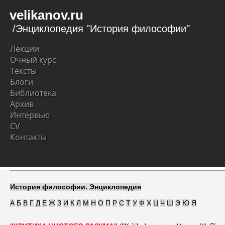
velikanov.ru
/Энциклопедия "История философии"
Лекции
Очный курс
Тексты
Блоги
Библиотека
Архив
Интервью
CV
Контакты
История философии. Энциклопедия
А
Б
В
Г
Д
Е
Ж
З
И
К
Л
М
Н
О
П
Р
С
Т
У
Ф
Х
Ц
Ч
Ш
Э
Ю
Я