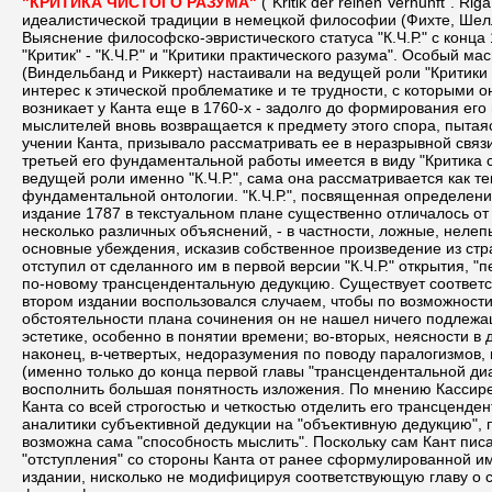
"КРИТИКА ЧИСТОГО РАЗУМА"
("Kritik der reinen Vernunft". Riga, 1781) - центральная работа Канта, оказавшая системо-формирующее воздействие на развитие последующей трансцендентально-идеалистической традиции в немецкой философии (Фихте, Шеллинг, К.Л.Рейнгольд и др.), а также на неокантианство, особенно в его марбургской версии (см. Марбургская школа неокантианства). Выяснение философско-эвристического статуса "К.Ч.Р." с конца 19 в. осуществляется в западно-европейской историко-философской традиции в контексте проблемы первенства двух кантовских "Критик" - "К.Ч.Р." и "Критики практического разума". Особый масштаб данной дискуссии придала полемика между представителями Марбургской и Баденской школ неокантианства. Так, баденцы (Виндельбанд и Риккерт) настаивали на ведущей роли "Критики практического разума", апеллируя к тому, что заслуги Канта в области этики не менее велики, чем в гносеологии, и что именно его интерес к этической проблематике и те трудности, с которыми он столкнулся на пути их решения, побудили его написать "К.Ч.Р.". Акцентировалось и то. что замысел "метафизики нравственности" возникает у Канта еще в 1760-х - задолго до формирования его гносеологических интересов, которые во многом оказались подчинены этическим исследовательским установкам. Уже в 20 в. ряд мыслителей вновь возвращается к предмету этого спора, пытаясь выйти за рамки марбургско-баденской дискуссии. Большинство новых интерпретаций хотя и отводило "К.Ч.Р." центральное место в учении Канта, призывало рассматривать ее в неразрывной связи с двумя его другими "Критиками", акцентируя глубокую и органическую взаимосвязь всех трех фундаментальных трудов (в качестве третьей его фундаментальной работы имеется в виду "Критика способности суждения"). Несколько особняком располагается интерпретация Хайдеггера, согласно которой, несмотря на признание ведущей роли именно "К.Ч.Р.", сама она рассматривается как текст, ничего общего не имеющий с проблемами гносеологии, а 