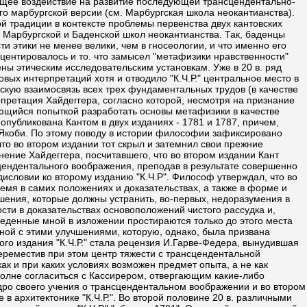
риводятся в подстрочных примечаниях с целью удобства для читателя сравнить между собой тексты обоих изданий. Особенности стиля "К.Ч.Р." обусловливаются тем, что начиная с 1770-1780-х происходит глубокое и решительное изменение стиля самого Канта. Свободный полет воображения, интеллектуальной грации и остроумия, которыми так отличались его работы докритического периода - "Наблюдения над чувством прекрасного и возвышенного" (1764), "Грезы духовидца, поясненные грезами метафизика" (1766), как и более ранние работы середины - конца 1750-х сменяются более строгим и даже тяжеловесным изложением, отличающимся излишне "школьной" серьезностью, точностью терминологии, жестким членением понятий и т.п. Сам Кант прекрасно осознавал трудности его текстов для восприятия, о чем свидетельствует завершающая часть его предисловия к первому изданию, где он пишет, что "читатель имеет право требовать прежде всего дискурсивной (логической) ясности посредством понятий, а затем также интуитивной (эстетической) ясности посредством наглядных представлений, т.е. примеров или других конкретных пояснений". Однако сам он считал главной целью достижение первого рода ясности, - ясности, которая "случайно была причиной того, что я не мог в достаточной степени удовлетворить второму, правда, не столь строгому, но все же законному требованию". Масштабы поставленной им задачи показались ему очень значительными и потому требующими даже в "сухом, чисто схоластическом изложении" весьма обширного объема сочинения, так что Кант счел нецелесообразным "еще более расширять его примерами и пояснениями, которые необходимы только для популярности, между тем как моя работа, - писал он, - не может быть приспособлена для широкого распространения, а настоящие знатоки науки не особенно нуждаются в этом облегчении". Более того, Кант не захотел рассеивать внимание читателя на отдельных ярких деталях, примерах и способствующих ясности средствах, боясь, что это помешает "обозревать целое" и "своими слишком яркими красками" затемнит... "построение системы". Таким образом, выбор стиля был сделан Кантом совершенно сознательно. По структуре "К.Ч.Р." состоит из предисловий к первому и второму изданиям, введения, "трансцендентального учения о началах" как главной в содержательном отношении части текста, и "трансцендентального учения о методе" - фрагменте, указывающем путь к построению всей системы трансцендентального идеализма, своего рода пропедевтикой к которой и задумывалась "К.Ч.Р.". В свою очередь, трансцендентальное учение о началах (или "элементах" в переводе Н.О.Лосского) подразделяется на две части - трансцендентальную эстетику и трансцендентальную логику, членимую затем на два отдела - трансцендентальную аналитику и трансцендентальную диалектику. Метафизика выступает главной темой всей "К.Ч.Р.", центральным вопросом которой является следующий; как возможна метафизика как наука? Уже задолго до "К.Ч.Р.", в своих ранних работах, Кант много размышлял над проблемами метафизики и метафизического метода, о соотношении последнего с методами математики и опытного знания; о способности мышления (в виде чистого логического понятия и умозаключения) выразить структуру действительности и т.п., что свидетельствовало о новой ориентации в его философском развитии. В "Грезах духовидца, поясненных грезами метафизика" Кант настойчиво проводит мысль о необходимости интеллектуальной проверки метафизики и ее основных положений и, более того, в резко сатирической форме обыгрывает все ее традиционалистские понятия, дефиниции и цепи логических умозаключений. Творчество Сведенборга станет для Канта карикатурой на поиски "метафизики сверхчувственного мира", которой он и вынесет обвинительный вердикт, призывая людей науки полагаться исключительно на опыт. В письмах к Мендельсону (8 апреля 1766) и к Ламберту (2 сентября 1770) Кант рассуждает о необходимости нового определения метода метафизики, о необходимости превращ