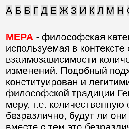
А
Б
В
Г
Д
Е
Ж
З
И
К
Л
М
Н
МЕРА
- философская кате
используемая в контексте
взаимозависимости колич
изменений. Подобный подх
конституирован и легитим
философской традиции Ге
меру, т.е. количественную
безразлично, будут ли они
вместе с тем это безразли