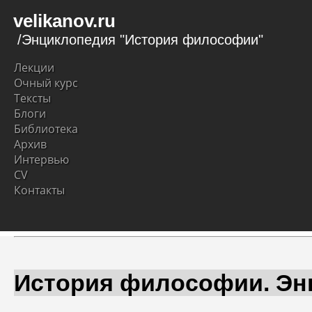
velikanov.ru
/Энциклопедия "История философии"
Лекции
Очный курс
Тексты
Блоги
Библиотека
Архив
Интервью
CV
Контакты
История философии. Эн