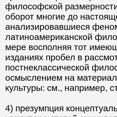
философской размерности
оборот многие до настоящ
анализировавшиеся феном
латиноамериканской филос
мере восполняя тот имеющ
изданиях пробел в рассмо
постнеклассической филос
осмыслением на материале
культуры: см., например, 
4) презумпция концептуал