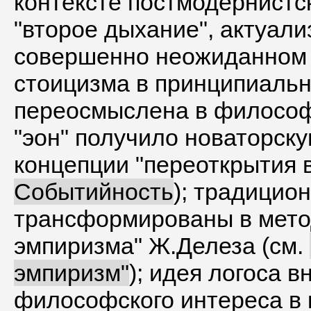
контексте постмодернист
"второе дыхание", актуали
совершенно неожиданном 
стоицизма в принципиаль
переосмыслена в философ
"эон" получило новаторск
концепции "переоткрытия 
Событийность
); традици
трансформированы в мето
эмпиризма" Ж.Делеза (см.
эмпиризм"
); идея логоса 
философского интереса в 