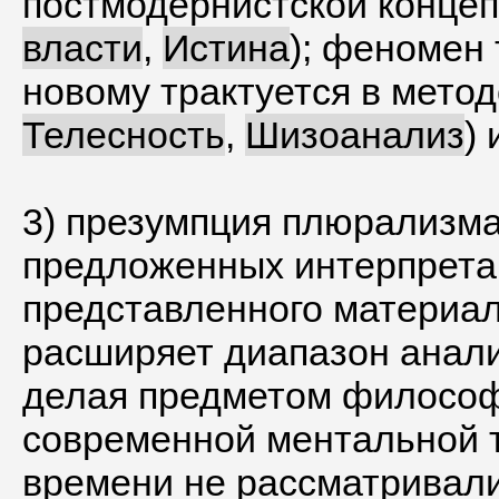
постмодернистской концепц
власти
,
Истина
); феномен
новому трактуется в мето
Телесность
,
Шизоанализ
) 
3) презумпция плюрализма
предложенных интерпретац
представленного материал
расширяет диапазон анали
делая предметом философ
современной ментальной т
времени не рассматривали