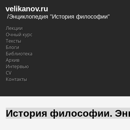
velikanov.ru
/Энциклопедия "История философии"
Лекции
Очный курс
Тексты
Блоги
Библиотека
Архив
Интервью
CV
Контакты
История философии. Эн