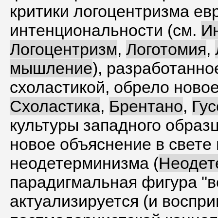
критики логоцентризма ев
интенциональности (см.
И
Логоцентризм
,
Логотомия
,
мышление
), разработанно
схоластикой, обрело новое
Схоластика
,
Брентано
,
Гус
культуры западного образ
новое объяснение в свете
неодетерминизма (
Неодет
парадигмальная фигура "во
актуализируется (и воспри