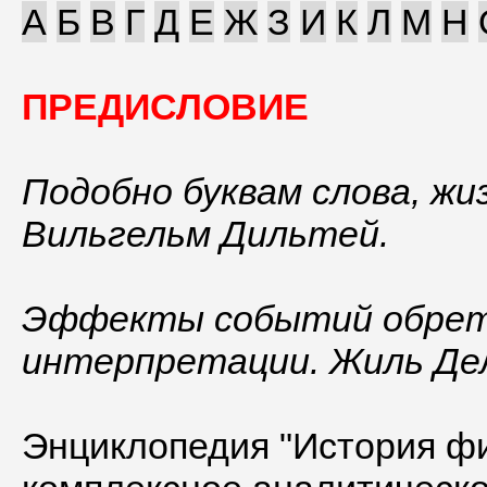
А
Б
В
Г
Д
Е
Ж
З
И
К
Л
М
Н
ПРЕДИСЛОВИЕ
Подобно буквам слова, жи
Вильгельм Дильтей
.
Эффекты событий обрет
интерпретации.
Жиль Де
Энциклопедия "История ф