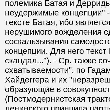
полемика Батая и Дерриды (
неудержимые концепции" - 
тексте Батая, ибо являетс
нерушимого вожделения сд
соскальзывания самодост
концепции. Для него текст
скандал..."). - Ср. также с
схватываемости", по Гада
Хайдеггера и их "неразре
образующие в совокупност
(Постмодернистская тракто
ленинского принципа пар