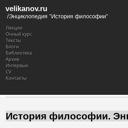
velikanov.ru
/Энциклопедия "История философии"
Лекции
Очный курс
Тексты
Блоги
Библиотека
Архив
Интервью
CV
Контакты
История философии. Эн