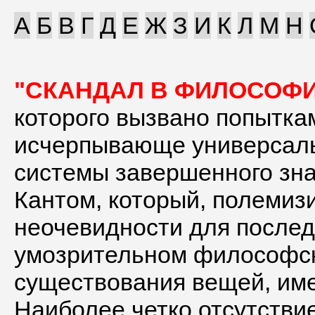
А
Б
В
Г
Д
Е
Ж
З
И
К
Л
М
Н
"СКАНДАЛ В ФИЛОСОФ
которого вызвано попытка
исчерпывающе универсаль
системы завершенного зна
Кантом, который, полемизи
неочевидности для последн
умозрительном философск
существования вещей, име
Наиболее четко отсутстви