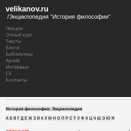
velikanov.ru
/Энциклопедия "История философии"
Лекции
Очный курс
Тексты
Блоги
Библиотека
Архив
Интервью
CV
Контакты
История философии. Энциклопедия
А
Б
В
Г
Д
Е
Ж
З
И
К
Л
М
Н
О
П
Р
С
Т
У
Ф
Х
Ц
Ч
Ш
Э
Ю
Я