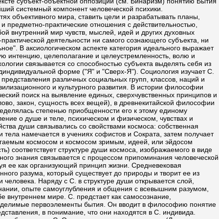
ексте субъект-объектной оппозиции (см. Бинаризм) понятию Бытия
ейший системный компонент человеческой психики.
ях объективного мира, ставить цели и разрабатывать планы,
 и предметно-практические отношения с действительностью,
ой внутренний мир чувств, мыслей, идей и других духовных
практической деятельности ни самого сознающего субъекта, ни
ьное". В аксиологическом аспекте категория идеального выражает
кую интенцию, целеполагание и целеустремленность, волю и
ологии связывается со способностью субъекта выделять себя из
индивидуальной форме ("Я" и "Сверх-Я"). Социология изучает С.
представления различных социальных групп, классов, наций и
вилизационного и культурного развития. В истории философии
ческий поиск на выявление единых, сверхчувственных принципов и
лово, закон, сущность всех вещей), в древнекитайской философии
пределялась степенью приобщенности его к этому единому
ние о душе и теле, психическом и физическом, чувствах и
йства души связывались со свойствами космоса: собственная
 тела намечается в учениях софистов и Сократа, затем получает
игаемым космосом и космосом зримым, идеей, или эйдосом
ть) соответствует структуре души космоса, изображаемого в виде
ного знания связывается с процессом припоминания человеческой
уя ее как организующий принцип жизни. Средневековая
ного разума, который существует до природы и творит ее из
еловека. Наряду с С. в структуре души открывается слой,
знании, опыте самоуглубления и общения с всевышним разумом,
бе внутреннем мире. С. предстает как самосознание,
 неделимые первоэлементы бытия. Он вводит в философию понятие
дставления, в понимание, что они находятся в С. индивида.