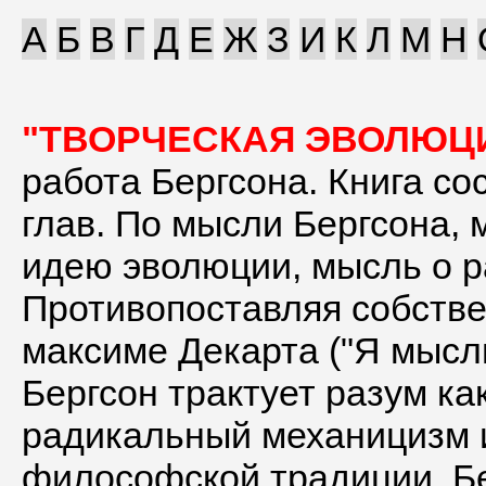
А
Б
В
Г
Д
Е
Ж
З
И
К
Л
М
Н
"ТВОРЧЕСКАЯ ЭВОЛЮЦ