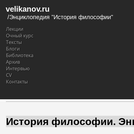
velikanov.ru
/Энциклопедия "История философии"
Лекции
Очный курс
Тексты
Блоги
Библиотека
Архив
Интервью
CV
Контакты
История философии. Эн