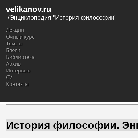
velikanov.ru
/Энциклопедия "История философии"
Лекции
Очный курс
Тексты
Блоги
Библиотека
Архив
Интервью
CV
Контакты
История философии. Эн