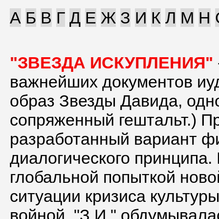
А
Б
В
Г
Д
Е
Ж
З
И
К
Л
М
Н
"ЗВЕЗДА ИСКУПЛЕНИЯ"
- книга Розенцвейга, один из важнейших документов иудаистского модернизма. (З.И. - образ Звезды Давида, одновременно конституирующий сопряженный гештальт.) Представляет собой детально разработанный вариант философской реализации диалогического принципа. Работ