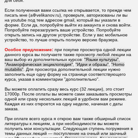
для себя.
Если полученная вами ссылка не открывается, то прежде чем
писать мне (a
velikanov.ru), проверьте, авторизованы ли вы
на youtube под тем адресом gmail, который вы указали в
форме. Если да, попробуйте выйти из аккаунта и снова войти.
Попробуйте перезагрузить ваше устройство. Попробуйте
открыть запись на другом устройстве. Если у вас мобильное
устройство, то лучше открыть полную версию браузера.
Особое предложение:
при покупке просмотра одной лекции
данного курса вы получаете также просмотр любой лекции на
ваш выбор из дополнительных курсов:
"Языки культуры"
,
"Анаморфическая энциклопедия"
,
"Идеи и образы"
,
"Homo
mutabilis"
. Для просмотра дополнительной лекции нужно
заполнить еще одну форму на странице соответствующего
курса, указав в комментарии "дополнительно".
Вы можете оплатить сразу весь курс (32 лекции), это стоит
17000р. После оплаты вы можете сами заказывать просмотры
одной или сразу нескольких лекций в удобном вам режиме.
Каждая из них откроется на одну неделю, начиная с даты
заказа.
При оплате всего курса я открою вам также обширный список
литературы к лекциям, а при необходимости вы можете
получить мои консультации. Следующая ступень погружения в
темы данных лекций — поступление на очный или заочный