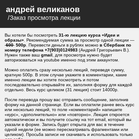
андрей великанов
/Заказ просмотра лекции
Вы хотели бы посмотреть
31-ю лекцию курса «Идеи и
образы»
. Рекомендуемая сумма за просмотр одной лекции —
600
500р
. Перевести деньги в рублях можно
в Сбербанк по
номеру телефона +7(903)0124983
(Андрей Григорьевич В.).
Нужен также ваш
gmail
, для просмотра нужно будет
авторизоваться на youtube именно под этим аккаунтом.
Можно оплатить сразу несколько лекций, переведя сумму,
кратную 500р. В этом случае укажите в комментарии, какие
именно лекции вы хотите посмотреть и потом
последовательно открывайте их, заполняя форму для каждой
отдельно. Весь курс целиком (31 лекция) стоит 14000р.
После перевода прошу вас отправить сообщение, заполнив
форму на данной странице. Если вы оплатили ранее весь курс
или несколько лекций, то поле «комментарий» напишите
«курс», «дополнительно» или «повторно». Лекция откроется
автоматически и вы получите ссылку на тот email, который вы
указали в форме. Запись будет открыта для вас в течение
одной недели (ее можно пересматривать фрагментами или
целиком). Просьба записи не скачивать и использовать только